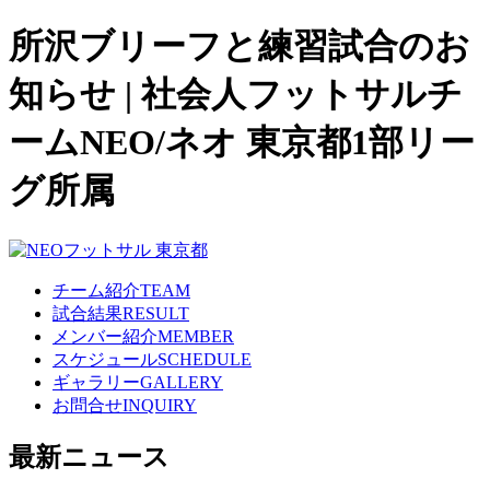
所沢ブリーフと練習試合のお
知らせ | 社会人フットサルチ
ームNEO/ネオ 東京都1部リー
グ所属
チーム紹介
TEAM
試合結果
RESULT
メンバー紹介
MEMBER
スケジュール
SCHEDULE
ギャラリー
GALLERY
お問合せ
INQUIRY
最新ニュース