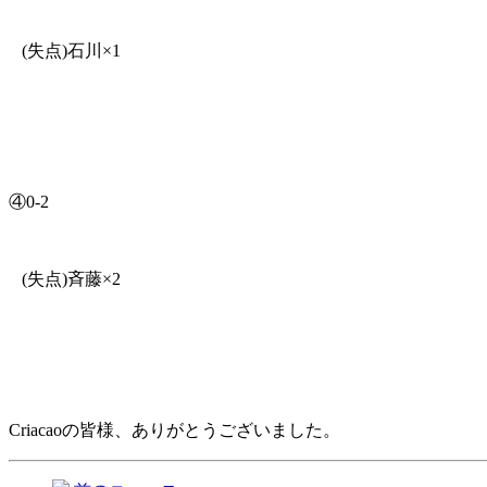
(失点)石川×1
④0-2
(失点)斉藤×2
Criacaoの皆様、ありがとうございました。