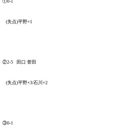
①0-1
(失点)平野×1
②2-5 田口 誉田
(失点)平野×3/石川×2
③0-1