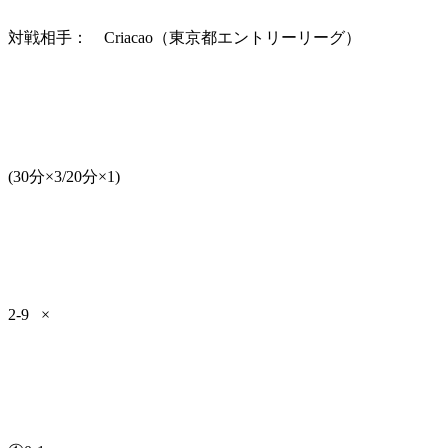
対戦相手： Criacao（東京都エントリーリーグ）
(30分×3/20分×1)
2-9 ×