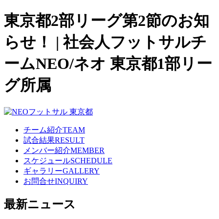
東京都2部リーグ第2節のお知
らせ！ | 社会人フットサルチ
ームNEO/ネオ 東京都1部リー
グ所属
チーム紹介
TEAM
試合結果
RESULT
メンバー紹介
MEMBER
スケジュール
SCHEDULE
ギャラリー
GALLERY
お問合せ
INQUIRY
最新ニュース